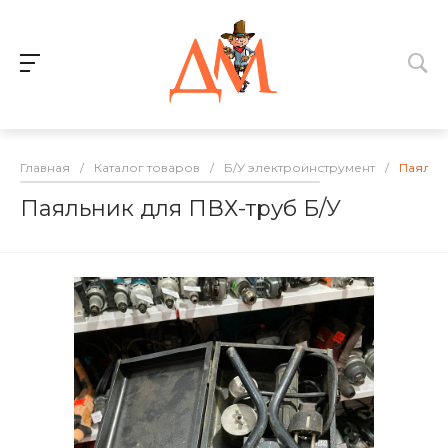
Главная
/
Каталог товаров
/
Б/У электроинструмент
/
Паяльни
Паяльник для ПВХ-труб Б/У