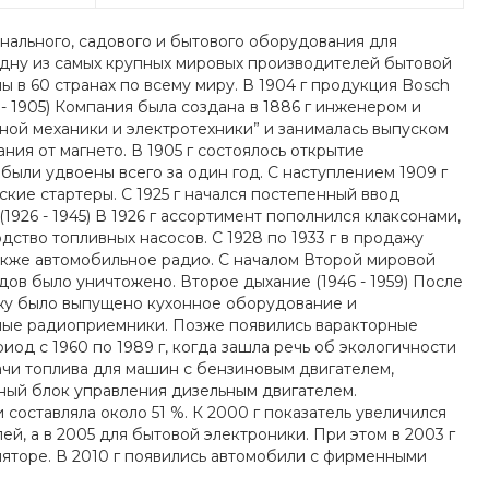
ального, садового и бытового оборудования для
одну из самых крупных мировых производителей бытовой
 в 60 странах по всему миру. В 1904 г продукция Bosch
- 1905) Компания была создана в 1886 г инженером и
ой механики и электротехники” и занималась выпуском
ния от магнето. В 1905 г состоялось открытие
 были удвоены всего за один год. С наступлением 1909 г
ские стартеры. С 1925 г начался постепенный ввод
926 - 1945) В 1926 г ассортимент пополнился клаксонами,
дство топливных насосов. С 1928 по 1933 г в продажу
также автомобильное радио. С началом Второй мировой
дов было уничтожено. Второе дыхание (1946 - 1959) После
ажу было выпущено кухонное оборудование и
ьные радиоприемники. Позже появились варакторные
риод с 1960 по 1989 г, когда зашла речь об экологичности
ачи топлива для машин с бензиновым двигателем,
онный блок управления дизельным двигателем.
и составляла около 51 %. К 2000 г показатель увеличился
й, а в 2005 для бытовой электроники. При этом в 2003 г
яторе. В 2010 г появились автомобили с фирменными