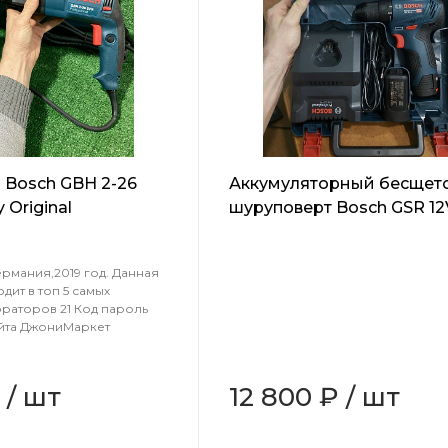
Bosch GBH 2-26
Аккумуляторный бесщет
Original
шуруповерт Bosch GSR 12
06019G9080
рмания,2019 год. Данная
дит в топ 5 самых
раторов 21 Код пароль
айта ДжониМаркет
/
шт
12 800 ₽
/
шт