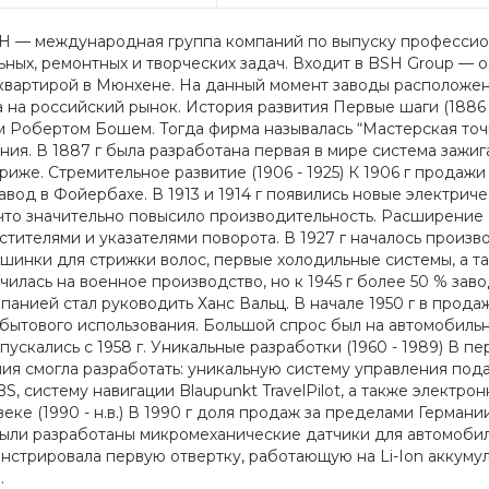
H — международная группа компаний по выпуску профессион
ных, ремонтных и творческих задач. Входит в BSH Group — 
 квартирой в Мюнхене. На данный момент заводы расположены
 на российский рынок. История развития Первые шаги (1886 
Робертом Бошем. Тогда фирма называлась “Мастерская точн
ия. В 1887 г была разработана первая в мире система зажига
иже. Стремительное развитие (1906 - 1925) К 1906 г продажи
авод в Фойербахе. В 1913 и 1914 г появились новые электриче
что значительно повысило производительность. Расширение (1
стителями и указателями поворота. В 1927 г началось произво
ашинки для стрижки волос, первые холодильные системы, а 
илась на военное производство, но к 1945 г более 50 % заво
анией стал руководить Ханс Вальц. В начале 1950 г в прод
 бытового использования. Большой спрос был на автомобил
ускались с 1958 г. Уникальные разработки (1960 - 1989) В пе
ия смогла разработать: уникальную систему управления под
S, систему навигации Blaupunkt TravelPilot, а также электр
веке (1990 - н.в.) В 1990 г доля продаж за пределами Германи
 были разработаны микромеханические датчики для автомобиле
стрировала первую отвертку, работающую на Li-Ion аккумул
.