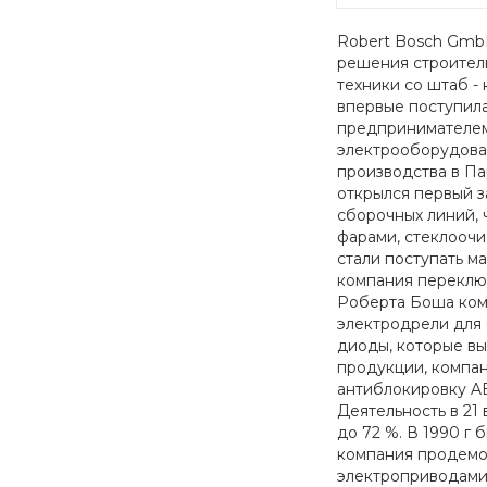
Robert Bosch Gmb
решения строитель
техники со штаб -
впервые поступила
предпринимателем 
электрооборудован
производства в Пар
открылся первый з
сборочных линий, 
фарами, стеклоочи
стали поступать м
компания переключ
Роберта Боша комп
электродрели для
диоды, которые вып
продукции, компан
антиблокировку AB
Деятельность в 21 
до 72 %. В 1990 г
компания продемон
электроприводами