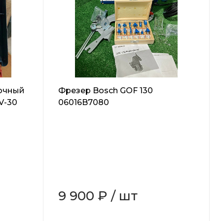
очный
Фрезер Bosch GOF 130
V-30
06016B7080
9 900 ₽
/
шт