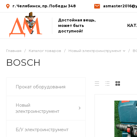
г. Челябинск, пр. Победы 348
asmaster2016@y
Достойная вещь,
КАТ
может быть
доступной!
Главная
/
Каталог товаров
/
Новый электроинструмент
/
B
BOSCH
Прокат оборудования
Новый
электроинструмент
Б/У электроинструмент