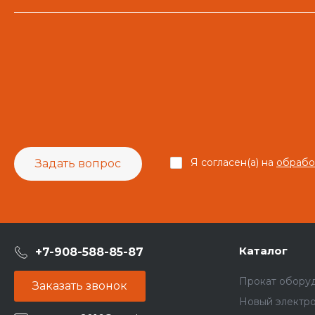
Я согласен(а) на
обрабо
Задать вопрос
Каталог
+7-908-588-85-87
Прокат обору
Заказать звонок
Новый электр