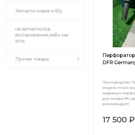
Запчасти новые и б/у
на запчасти,под
востановление,либо как
есть
Перфоратор 
Прочие товары
DFR Germany 
Производство Ге
модель точно вхо
надёжных перфо
для скидки 5% с
рекомендует!
17 500 ₽