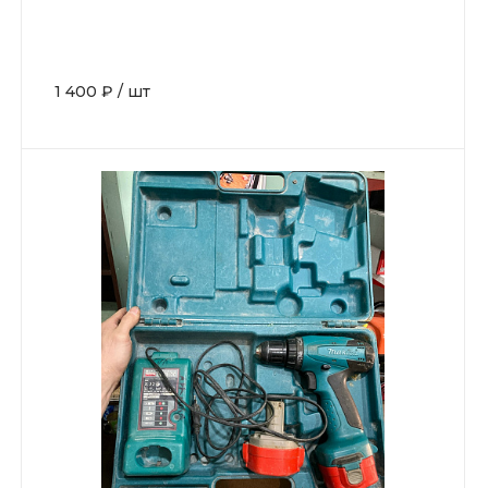
1 400 ₽
/
шт