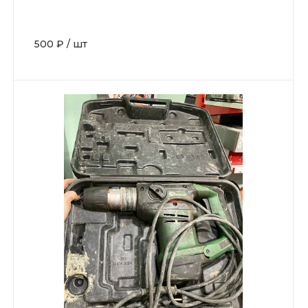
500 ₽
/
шт