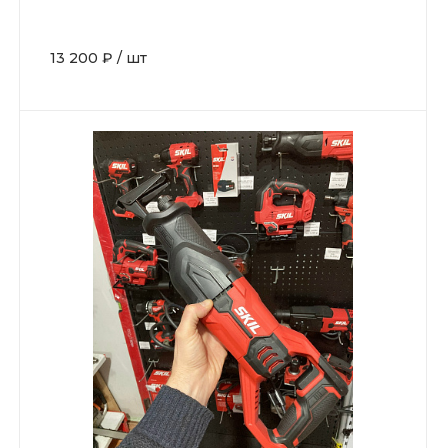
DL6280SE20 КЕЙС
13 200 ₽
/
шт