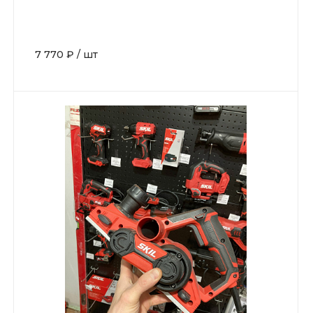
7 770 ₽
/
шт