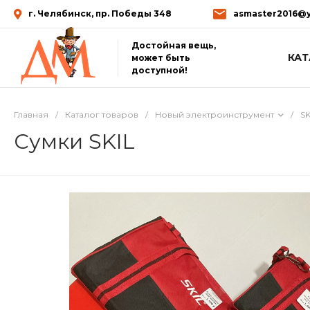
г. Челябинск, пр. Победы 348
asmaster2016@y
Достойная вещь,
КАТ
может быть
доступной!
Главная
/
Каталог товаров
/
Новый электроинструмент
/
SK
Сумки SKIL