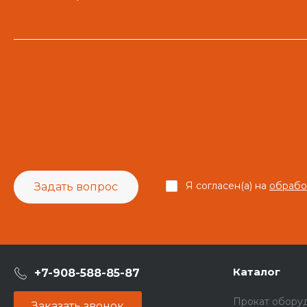
Я согласен(а) на
обрабо
Задать вопрос
Каталог
+7-908-588-85-87
Прокат обору
Заказать звонок