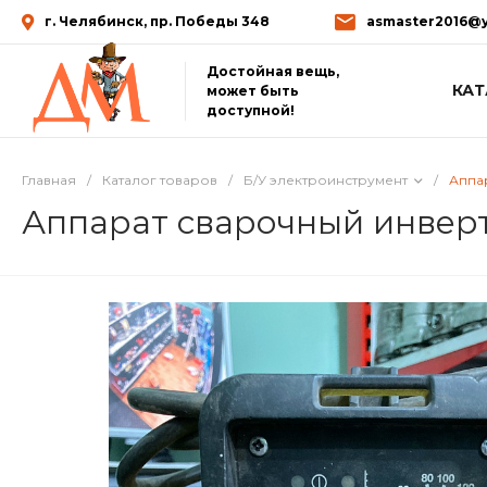
г. Челябинск, пр. Победы 348
asmaster2016@y
Достойная вещь,
КАТ
может быть
доступной!
Главная
/
Каталог товаров
/
Б/У электроинструмент
/
Аппа
Аппарат сварочный инвер