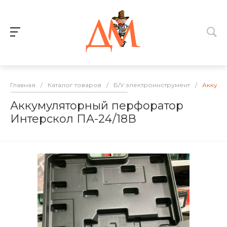
Главная
/
Каталог товаров
/
Б/У электроинструмент
/
Аккуму
Аккумуляторный перфоратор
Интерскол ПА-24/18В