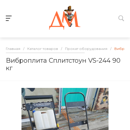
Главная
/
Каталог товаров
/
Прокат оборудования
/
Вибропл
Виброплита Сплитстоун VS-244 90
кг